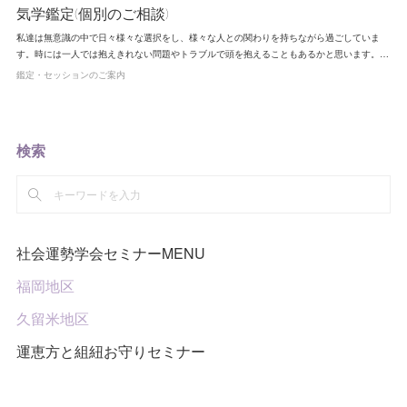
気学鑑定(個別のご相談)
私達は無意識の中で日々様々な選択をし、様々な人との関わりを持ちながら過ごしていま
す。時には一人では抱えきれない問題やトラブルで頭を抱えることもあるかと思います。…
鑑定・セッションのご案内
検索
社会運勢学会セミナーMENU
福岡地区
久留米地区
運恵方と組紐お守りセミナー