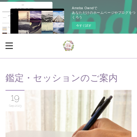
Ameba Owndで
あなただけのホームページやブログをつ
くろう
今すぐ試す
鑑定・セッションのご案内
19
Sep
2023