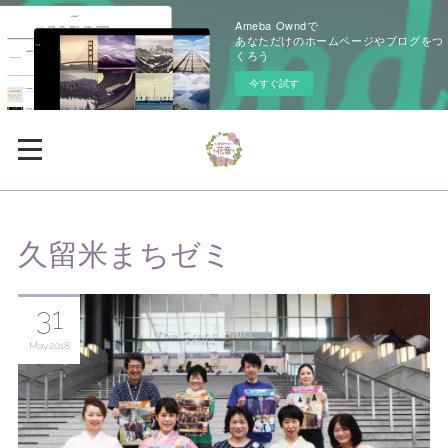
Ameba Owndで
あなただけのホームページやブログをつ
くろう
今すぐ試す
久留米まちゼミ
31
May
2018