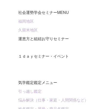
社会運勢学会セミナーMENU
福岡地区
久留米地区
運恵方と組紐お守りセミナー
１ｄａｙセミナー・イベント
気学鑑定鑑定メニュー
引っ越し鑑定
悩み解決（仕事・家庭・人間関係など）
姓名鑑定・屋号・商品名鑑定