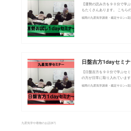
【運勢の読み方を９０分で学ぶ
もたくさんあります。 こちら
福岡の九星気学講座・鑑定サロン+花
日盤吉方1dayセミ
【日盤吉方を９０分で学ぶセミ
の方が日常に取り入れています
福岡の九星気学講座・鑑定サロン+花
九星気学や着物のお話
(
87
)