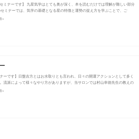
セミナーです】 九星気学はとても奥が深く、本を読むだけでは理解が難しい部分
のセミナーでは、気学の基礎となる星の特徴と運勢の捉え方を学ぶことで、ご
音+
ナー
ナーです】日盤吉方とはお水取りとも言われ、日々の開運アクションとして多く
。流派によって様々なやり方がありますが、当サロンでは村山幸徳先生の教えの
音+