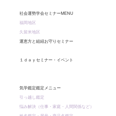
社会運勢学会セミナーMENU
福岡地区
久留米地区
運恵方と組紐お守りセミナー
１ｄａｙセミナー・イベント
気学鑑定鑑定メニュー
引っ越し鑑定
悩み解決（仕事・家庭・人間関係など）
姓名鑑定・屋号・商品名鑑定