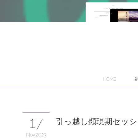
HOME
17
引っ越し顕現期セッシ
Nov
2023