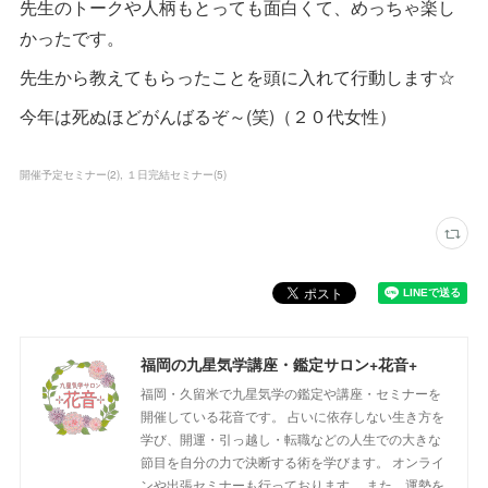
先生のトークや人柄もとっても面白くて、めっちゃ楽し
かったです。
先生から教えてもらったことを頭に入れて行動します☆
今年は死ぬほどがんばるぞ～(笑)（２０代女性）
開催予定セミナー
(
2
)
１日完結セミナー
(
5
)
福岡の九星気学講座・鑑定サロン+花音+
福岡・久留米で九星気学の鑑定や講座・セミナーを
開催している花音です。 占いに依存しない生き方を
学び、開運・引っ越し・転職などの人生での大きな
節目を自分の力で決断する術を学びます。 オンライ
ンや出張セミナーも行っております。 また、運勢を